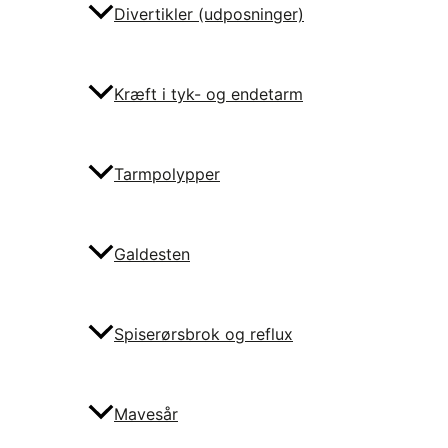
Divertikler (udposninger)
Kræft i tyk- og endetarm
Tarmpolypper
Galdesten
Spiserørsbrok og reflux
Mavesår