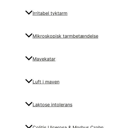
Irritabel tyktarm
Mikroskopisk tarmbetændelse
Mavekatar
Luft i maven
Laktose intolerans
Colitis Ulcerosa & Morbus Crohn