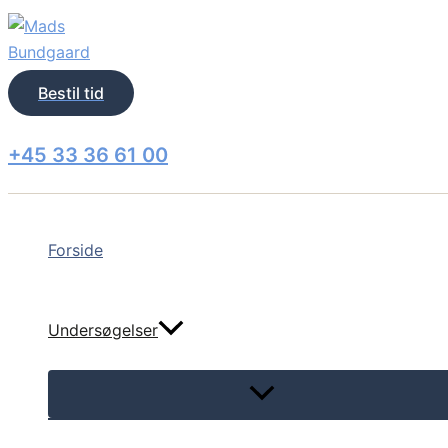
Skip
to
content
Bestil tid
+45 33 36 61 00
Forside
Undersøgelser
Menu
Toggle