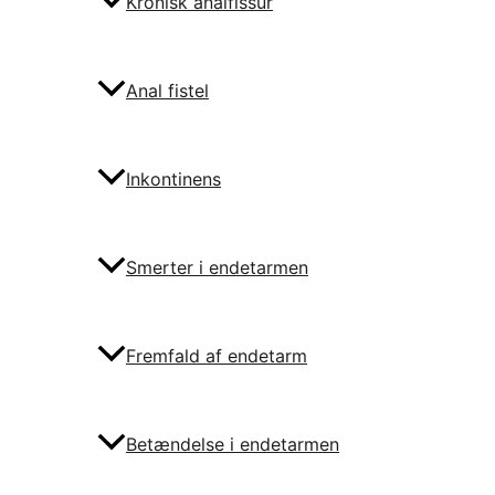
Kronisk analfissur
Anal fistel
Inkontinens
Smerter i endetarmen
Fremfald af endetarm
Betændelse i endetarmen