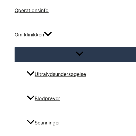
Operationsinfo
Om klinikken
Menu
Toggle
Ultralydsundersøgelse
Blodprøver
Scanninger