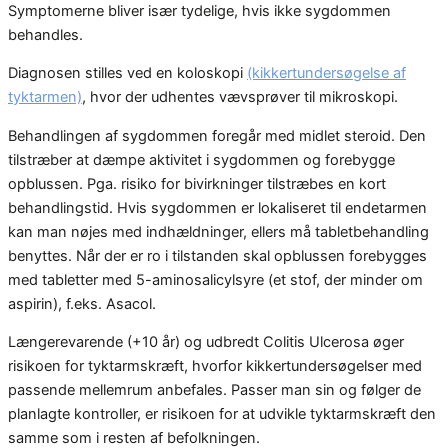
Symptomerne bliver især tydelige, hvis ikke sygdommen
behandles.
Diagnosen stilles ved en koloskopi
(kikkertundersøgelse af
tyktarmen)
, hvor der udhentes vævsprøver til mikroskopi.
Behandlingen af sygdommen foregår med midlet steroid. Den
tilstræber at dæmpe aktivitet i sygdommen og forebygge
opblussen. Pga. risiko for bivirkninger tilstræbes en kort
behandlingstid. Hvis sygdommen er lokaliseret til endetarmen
kan man nøjes med indhældninger, ellers må tabletbehandling
benyttes. Når der er ro i tilstanden skal opblussen forebygges
med tabletter med 5-aminosalicylsyre (et stof, der minder om
aspirin), f.eks. Asacol.
Længerevarende (+10 år) og udbredt Colitis Ulcerosa øger
risikoen for tyktarmskræft, hvorfor kikkertundersøgelser med
passende mellemrum anbefales. Passer man sin og følger de
planlagte kontroller, er risikoen for at udvikle tyktarmskræft den
samme som i resten af befolkningen.