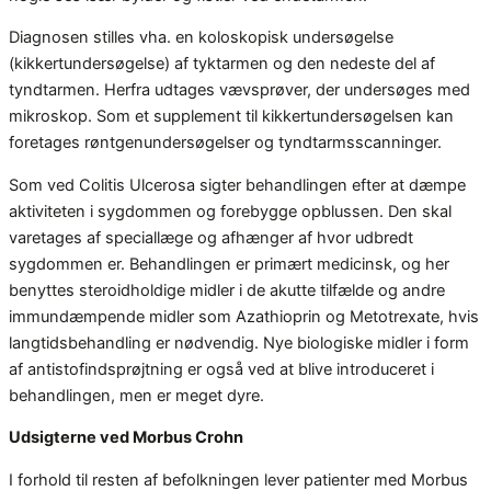
Diagnosen stilles vha. en koloskopisk undersøgelse
(kikkertundersøgelse) af tyktarmen og den nedeste del af
tyndtarmen. Herfra udtages vævsprøver, der undersøges med
mikroskop. Som et supplement til kikkertundersøgelsen kan
foretages røntgenundersøgelser og tyndtarmsscanninger.
Som ved Colitis Ulcerosa sigter behandlingen efter at dæmpe
aktiviteten i sygdommen og forebygge opblussen. Den skal
varetages af speciallæge og afhænger af hvor udbredt
sygdommen er. Behandlingen er primært medicinsk, og her
benyttes steroidholdige midler i de akutte tilfælde og andre
immundæmpende midler som Azathioprin og Metotrexate, hvis
langtidsbehandling er nødvendig. Nye biologiske midler i form
af antistofindsprøjtning er også ved at blive introduceret i
behandlingen, men er meget dyre.
Udsigterne ved Morbus Crohn
I forhold til resten af befolkningen lever patienter med Morbus