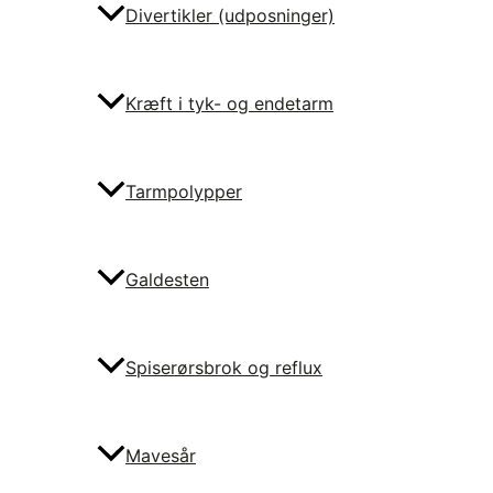
Divertikler (udposninger)
Kræft i tyk- og endetarm
Tarmpolypper
Galdesten
Spiserørsbrok og reflux
Mavesår