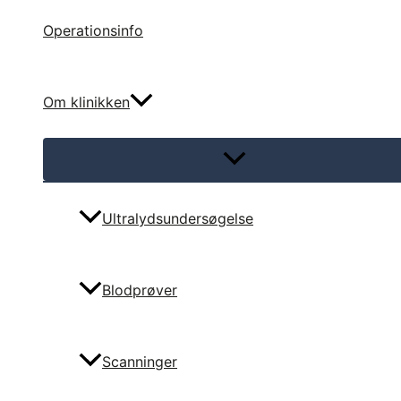
Operationsinfo
Om klinikken
Menu
Toggle
Ultralydsundersøgelse
Blodprøver
Scanninger