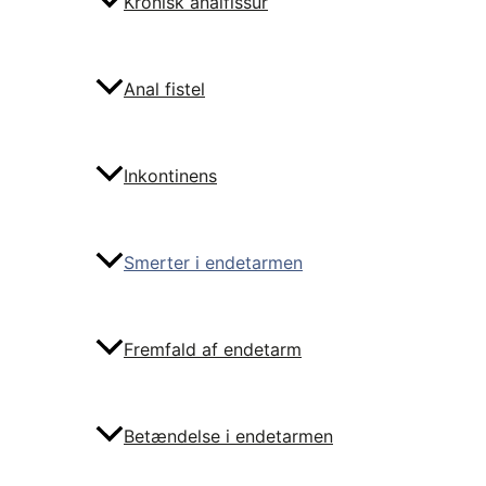
Kronisk analfissur
Anal fistel
Inkontinens
Smerter i endetarmen
Fremfald af endetarm
Betændelse i endetarmen