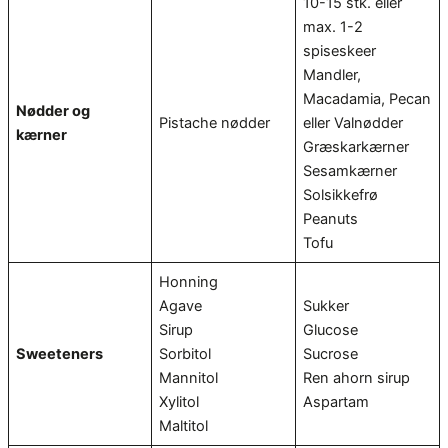
10-15 stk. eller
max. 1-2
spiseskeer
Mandler,
Macadamia, Pecan
Nødder og
Pistache nødder
eller Valnødder
kærner
Græskarkærner
Sesamkærner
Solsikkefrø
Peanuts
Tofu
Honning
Agave
Sukker
Sirup
Glucose
Sweeteners
Sorbitol
Sucrose
Mannitol
Ren ahorn sirup
Xylitol
Aspartam
Maltitol