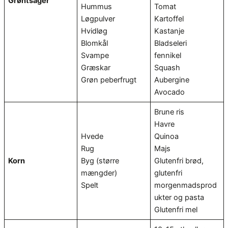
Grøntsager
Hummus
Tomat
Løgpulver
Kartoffel
Hvidløg
Kastanje
Blomkål
Bladseleri
Svampe
fennikel
Græskar
Squash
Grøn peberfrugt
Aubergine
Avocado
Brune ris
Havre
Hvede
Quinoa
Rug
Majs
Korn
Byg (større
Glutenfri brød,
mængder)
glutenfri
Spelt
morgenmadsprod
ukter og pasta
Glutenfri mel