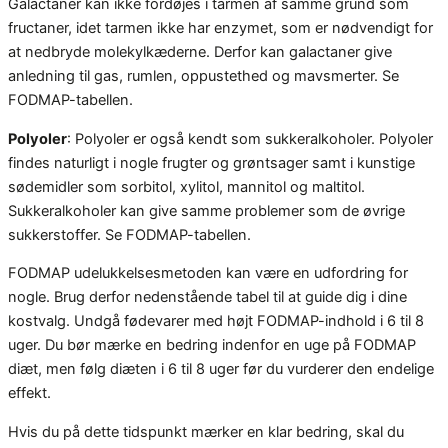
Galactaner kan ikke fordøjes i tarmen af samme grund som
fructaner, idet tarmen ikke har enzymet, som er nødvendigt for
at nedbryde molekylkæderne. Derfor kan galactaner give
anledning til gas, rumlen, oppustethed og mavsmerter. Se
FODMAP-tabellen.
Polyoler
: Polyoler er også kendt som sukkeralkoholer. Polyoler
findes naturligt i nogle frugter og grøntsager samt i kunstige
sødemidler som sorbitol, xylitol, mannitol og maltitol.
Sukkeralkoholer kan give samme problemer som de øvrige
sukkerstoffer. Se FODMAP-tabellen.
FODMAP udelukkelsesmetoden kan være en udfordring for
nogle. Brug derfor nedenstående tabel til at guide dig i dine
kostvalg. Undgå fødevarer med højt FODMAP-indhold i 6 til 8
uger. Du bør mærke en bedring indenfor en uge på FODMAP
diæt, men følg diæten i 6 til 8 uger før du vurderer den endelige
effekt.
Hvis du på dette tidspunkt mærker en klar bedring, skal du