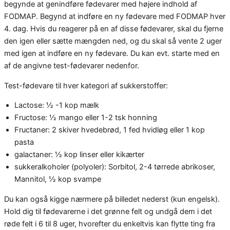
begynde at genindføre fødevarer med højere indhold af
FODMAP. Begynd at indføre en ny fødevare med FODMAP hver
4. dag. Hvis du reagerer på en af disse fødevarer, skal du fjerne
den igen eller sætte mængden ned, og du skal så vente 2 uger
med igen at indføre en ny fødevare. Du kan evt. starte med en
af de angivne test-fødevarer nedenfor.
Test-fødevare til hver kategori af sukkerstoffer:
Lactose: ½ -1 kop mælk
Fructose: ½ mango eller 1-2 tsk honning
Fructaner: 2 skiver hvedebrød, 1 fed hvidløg eller 1 kop
pasta
galactaner: ½ kop linser eller kikærter
sukkeralkoholer (polyoler): Sorbitol, 2-4 tørrede abrikoser,
Mannitol, ½ kop svampe
Du kan også kigge nærmere på billedet nederst (kun engelsk).
Hold dig til fødevarerne i det grønne felt og undgå dem i det
røde felt i 6 til 8 uger, hvorefter du enkeltvis kan flytte ting fra