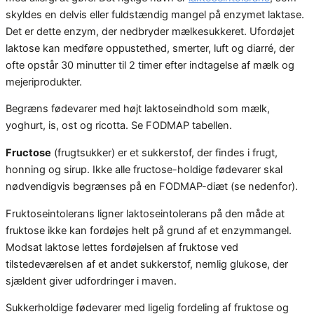
skyldes en delvis eller fuldstændig mangel på enzymet laktase.
Det er dette enzym, der nedbryder mælkesukkeret. Ufordøjet
laktose kan medføre oppustethed, smerter, luft og diarré, der
ofte opstår 30 minutter til 2 timer efter indtagelse af mælk og
mejeriprodukter.
Begræns fødevarer med højt laktoseindhold som mælk,
yoghurt, is, ost og ricotta. Se FODMAP tabellen.
Fructose
(frugtsukker) er et sukkerstof, der findes i frugt,
honning og sirup. Ikke alle fructose-holdige fødevarer skal
nødvendigvis begrænses på en FODMAP-diæt (se nedenfor).
Fruktoseintolerans ligner laktoseintolerans på den måde at
fruktose ikke kan fordøjes helt på grund af et enzymmangel.
Modsat laktose lettes fordøjelsen af fruktose ved
tilstedeværelsen af et andet sukkerstof, nemlig glukose, der
sjældent giver udfordringer i maven.
Sukkerholdige fødevarer med ligelig fordeling af fruktose og