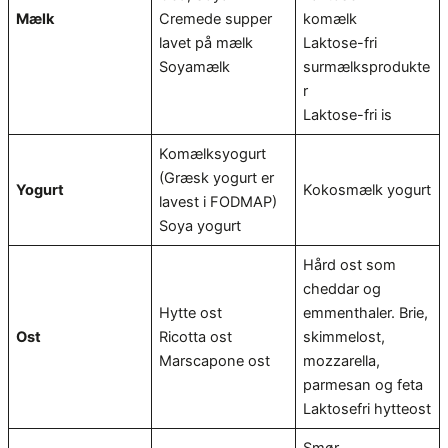
Mælk
Cremede supper
komælk
lavet på mælk
Laktose-fri
Soyamælk
surmælksprodukte
r
Laktose-fri is
Komælksyogurt
(Græsk yogurt er
Yogurt
Kokosmælk yogurt
lavest i FODMAP)
Soya yogurt
Hård ost som
cheddar og
Hytte ost
emmenthaler. Brie,
Ost
Ricotta ost
skimmelost,
Marscapone ost
mozzarella,
parmesan og feta
Laktosefri hytteost
Smør