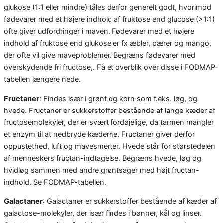
glukose (1:1 eller mindre) tåles derfor generelt godt, hvorimod
fødevarer med et højere indhold af fruktose end glucose (>1:1)
ofte giver udfordringer i maven. Fødevarer med et højere
indhold af fruktose end glukose er fx æbler, pærer og mango,
der ofte vil give maveproblemer. Begræns fødevarer med
overskydende fri fructose,. Få et overblik over disse i FODMAP-
tabellen længere nede.
Fructaner
: Findes især i grønt og korn som f.eks. løg, og
hvede. Fructaner er sukkerstoffer bestående af lange kæder af
fructosemolekyler, der er svært fordøjelige, da tarmen mangler
et enzym til at nedbryde kæderne. Fructaner giver derfor
oppustethed, luft og mavesmerter. Hvede står for størstedelen
af menneskers fructan-indtagelse. Begræns hvede, løg og
hvidløg sammen med andre grøntsager med højt fructan-
indhold. Se FODMAP-tabellen.
Galactaner
: Galactaner er sukkerstoffer bestående af kæder af
galactose-molekyler, der især findes i bønner, kål og linser.