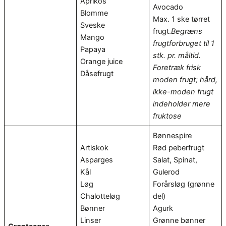
Aprikos
Avocado
Blomme
Max. 1 ske tørret
Sveske
frugt.
Begræns
Mango
frugtforbruget til 1
Papaya
stk. pr. måltid.
Orange juice
Foretræk frisk
Dåsefrugt
moden frugt; hård,
ikke-moden frugt
indeholder mere
fruktose
Bønnespire
Artiskok
Rød peberfrugt
Asparges
Salat, Spinat,
Kål
Gulerod
Løg
Forårsløg (grønne
Chalotteløg
del)
Bønner
Agurk
Linser
Grønne bønner