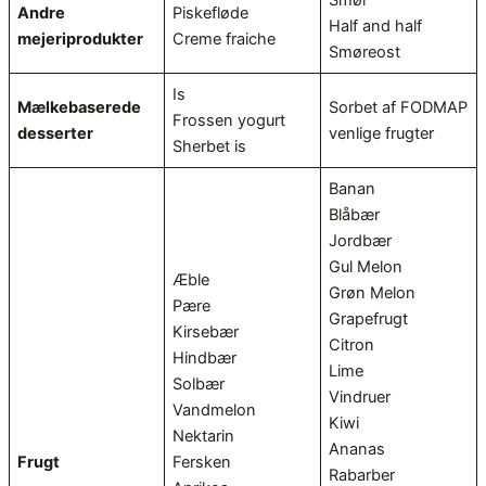
Andre
Piskefløde
Half and half
mejeriprodukter
Creme fraiche
Smøreost
Is
Mælkebaserede
Sorbet af FODMAP
Frossen yogurt
desserter
venlige frugter
Sherbet is
Banan
Blåbær
Jordbær
Gul Melon
Æble
Grøn Melon
Pære
Grapefrugt
Kirsebær
Citron
Hindbær
Lime
Solbær
Vindruer
Vandmelon
Kiwi
Nektarin
Ananas
Frugt
Fersken
Rabarber