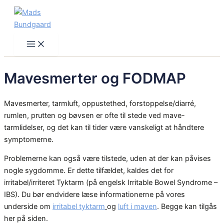
Skip
to
content
Main
Menu
Mavesmerter og FODMAP
Mavesmerter, tarmluft, oppustethed, forstoppelse/diarré,
rumlen, prutten og bøvsen er ofte til stede ved mave-
tarmlidelser, og det kan til tider være vanskeligt at håndtere
symptomerne.
Problemerne kan også være tilstede, uden at der kan påvises
nogle sygdomme. Er dette tilfældet, kaldes det for
irritabel/irriteret Tyktarm (på engelsk Irritable Bowel Syndrome –
IBS). Du bør endvidere læse informationerne på vores
underside om
irritabel tyktarm
og
luft i maven
. Begge kan tilgås
her på siden.