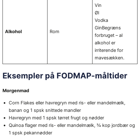
Vin
Øl
Vodka
GinBegræns
Alkohol
Rom
forbruget – al
alkohol er
irriterende for
mavesækken.
Eksempler på FODMAP-måltider
Morgenmad
Corn Flakes eller havregryn med ris- eller mandelmælk,
banan og 1 spsk snittede mandler
Havregryn med 1 spsk tørret frugt og nødder
Quinoa flager med ris- eller mandelmælk, ¾ kop jordbær og
1 spsk pekannødder