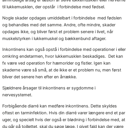
almindelige årsag er læsion af selve lukkemusklen eller nerverne
til lukkemusklen, der opstår i forbindelse med fødsel.
Nogle skader opdages umiddelbart i forbindelse med fødslen
og behandles med det samme. Andre, ofte mindre, skader
opdages ikke, og bliver først et problem senere i livet, når
muskelstyrken i lukkemuskel og bækkenbund aftager.
Inkontinens kan også opstå i forbindelse med operationer i eller
omkring endetarmen, hvor lukkemusklen beskadiges. Det kan
fx være ved operation for hæmorider og fistler. Igen kan
skaderne være så små, at de ikke er et problem nu, men først
bliver det senere hen efter en årrække.
Sjældnere årsager til inkontinens er sygdomme i
nervesystemet.
Forbigående diarré kan medføre inkontinens. Dette skyldes
oftest en tarminfektion. Hvis din diarré varer længere end et par
uger, og specielt hvis der også er blødning i forbindelse med, at
du går på toillettet, skal du søge læge. I givet fald kan der være