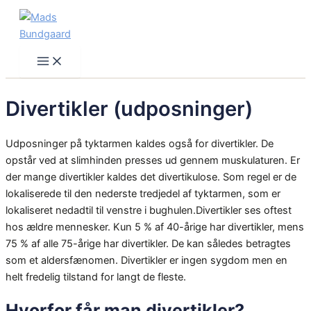
Skip
to
content
Main
Menu
Divertikler (udposninger)
Udposninger på tyktarmen kaldes også for divertikler. De
opstår ved at slimhinden presses ud gennem muskulaturen. Er
der mange divertikler kaldes det divertikulose. Som regel er de
lokaliserede til den nederste tredjedel af tyktarmen, som er
lokaliseret nedadtil til venstre i bughulen.Divertikler ses oftest
hos ældre mennesker. Kun 5 % af 40-årige har divertikler, mens
75 % af alle 75-årige har divertikler. De kan således betragtes
som et aldersfænomen. Divertikler er ingen sygdom men en
helt fredelig tilstand for langt de fleste.
Hvorfor får man divertikler?