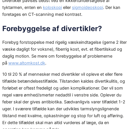
Divertikler påvises bedst ved en kikkertundersøgelse af
tyktarmen, enten en
koloskopi
eller
sigmoideoskopi
. Der kan
foretages en CT-scanning med kontrast.
Forebyggelse af divertikler?
Forebyg forstoppelse med rigelig væskeindtagelse (gerne 2 liter
væske dagligt for voksne), fiberrig kost, evt. et fibertilskud og
daglig motion. Se mere om forebyggelse af problemerne
på
www.altomkost.dk
.
10 til 20 % af mennesker med divertikler vil opleve et eller flere
tilfælde betændelsestilfælde. Tilstanden kaldes divertikulitis, og
forløbet er oftest fredeligt og uden komplikationer. Der vil som
regel være ømhed/smerter nedadtil i venstre side. Oplever du
feber skal der gives antibiotika. Sædvanligvis varer tilfældet 1-2
uger. I sværere tilfælde kan der udvikles tarmslyngslignende
tilstand med kvalme, opkastninger og stop for luft og afføring.
Er dette tilfældet skal man altid vurderes af læge, da en