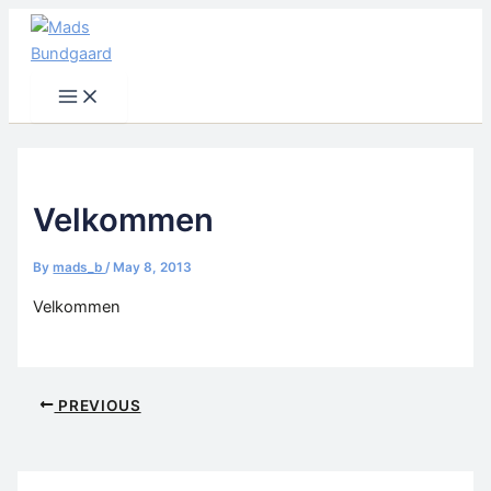
Skip
to
content
Main
Menu
Velkommen
By
mads_b
/
May 8, 2013
Velkommen
PREVIOUS